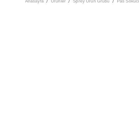
/
/
/
Anasayfa
Ürünler
Sprey Ürün Grubu
Pas Sokuc