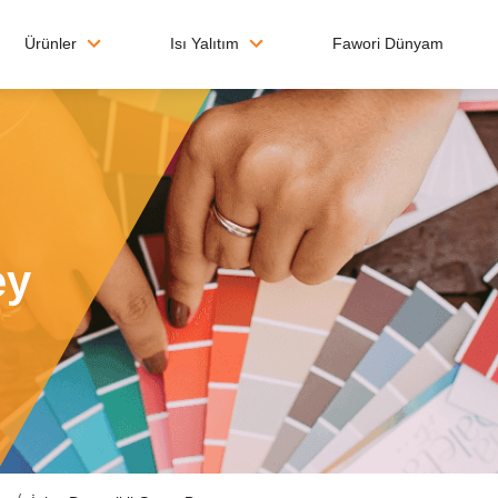
Ürünler
Isı Yalıtım
Fawori Dünyam
ey