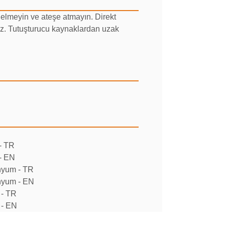
 delmeyin ve ateşe atmayın. Direkt
uz. Tutuşturucu kaynaklardan uzak
- TR
- EN
nyum - TR
nyum - EN
 - TR
 - EN