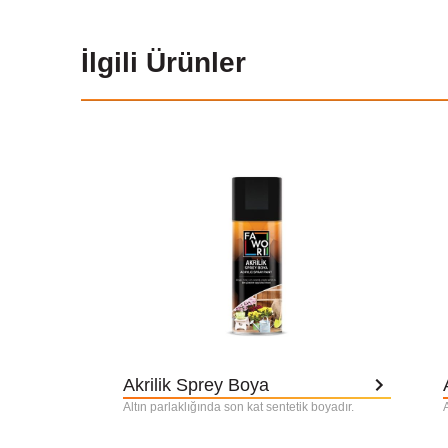
İlgili Ürünler
Akrilik Sprey Boya
Altın parlaklığında son kat sentetik boyadır.
A