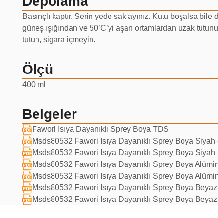
Depolama
Basınçlı kaptır. Serin yede saklayınız. Kutu boşalsa bile
güneş ışığından ve 50’C’yi aşan ortamlardan uzak tutun
tutun, sigara içmeyin.
Ölçü
400 ml
Belgeler
Fawori Isıya Dayanıklı Sprey Boya TDS
Msds80532 Fawori Isıya Dayanıklı Sprey Boya Siyah 
Msds80532 Fawori Isıya Dayanıklı Sprey Boya Siyah 
Msds80532 Fawori Isıya Dayanıklı Sprey Boya Alümi
Msds80532 Fawori Isıya Dayanıklı Sprey Boya Alümi
Msds80532 Fawori Isıya Dayanıklı Sprey Boya Beyaz
Msds80532 Fawori Isıya Dayanıklı Sprey Boya Beyaz