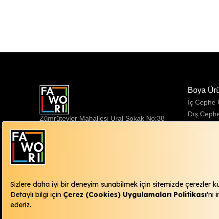
Boya Ür
İç Cephe
Dış Ceph
Zümrütevler Mahallesi Ural Sokak No:38
Sentetik 
34852 Maltepe / İstanbul
Fawori Danışma Hattı
444 98 15
info@fawori.com.tr