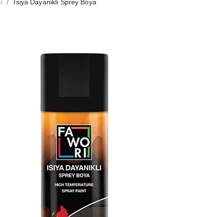
/
u
İsiya Dayanikli Sprey Boya