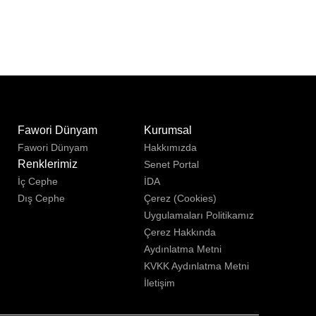
u
Fawori Dünyam
Kurumsal
Fawori Dünyam
Hakkımızda
Renklerimiz
Senet Portal
İç Cephe
İDA
Dış Cephe
Çerez (Cookies)
Uygulamaları Politikamız
Çerez Hakkında
Aydınlatma Metni
KVKK Aydınlatma Metni
İletişim