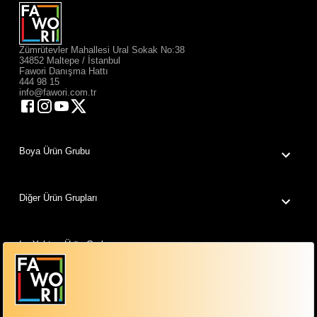
Zümrütevler Mahallesi Ural Sokak No:38
34852 Maltepe / İstanbul
Fawori Danışma Hattı
444 98 15
info@fawori.com.tr
Boya Ürün Grubu
Diğer Ürün Grupları
Isı Yalıtım Ürün Grubu
Fawori Dünyam