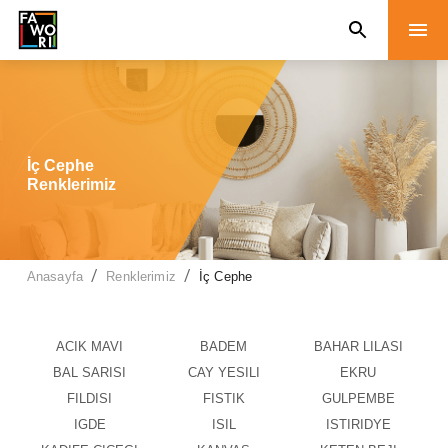
İç Cephe
Renklerimiz
/
/
Anasayfa
Renklerimiz
İç Cephe
ACIK MAVI
BADEM
BAHAR LILASI
BAL SARISI
CAY YESILI
EKRU
FILDISI
FISTIK
GULPEMBE
IGDE
ISIL
ISTIRIDYE