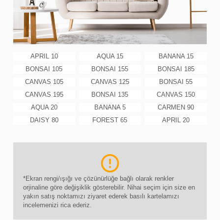
APRIL 10
AQUA 15
BANANA 15
BONSAI 105
BONSAI 155
BONSAI 185
CANVAS 105
CANVAS 125
BONSAI 55
CANVAS 195
BONSAI 135
CANVAS 150
AQUA 20
BANANA 5
CARMEN 90
DAISY 80
FOREST 65
APRIL 20
*Ekran rengi/ışığı ve çözünürlüğe bağlı olarak renkler
orjinaline göre değişiklik gösterebilir. Nihai seçim için size en
yakın satış noktamızı ziyaret ederek basılı kartelamızı
incelemenizi rica ederiz.