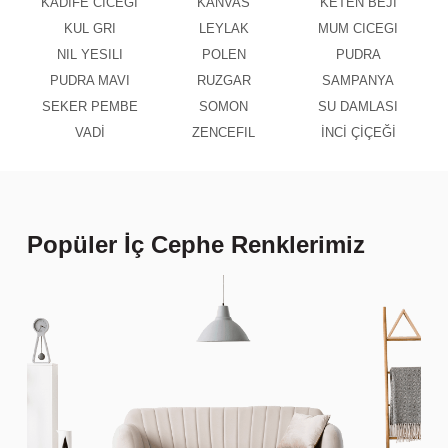
KADIFE CICEGI
KANVAS
KETEN BEJI
KUL GRI
LEYLAK
MUM CICEGI
NIL YESILI
POLEN
PUDRA
PUDRA MAVI
RUZGAR
SAMPANYA
SEKER PEMBE
SOMON
SU DAMLASI
VADİ
ZENCEFIL
İNCİ ÇİÇEĞİ
Popüler İç Cephe Renklerimiz