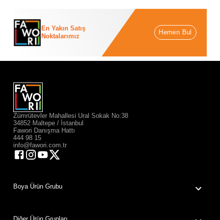
En Yakın Satış
Hemen Bul
Noktalarımız
Zümrütevler Mahallesi Ural Sokak No:38
34852 Maltepe / İstanbul
Fawori Danışma Hattı
444 98 15
info@fawori.com.tr
Boya Ürün Grubu
Diğer Ürün Grupları