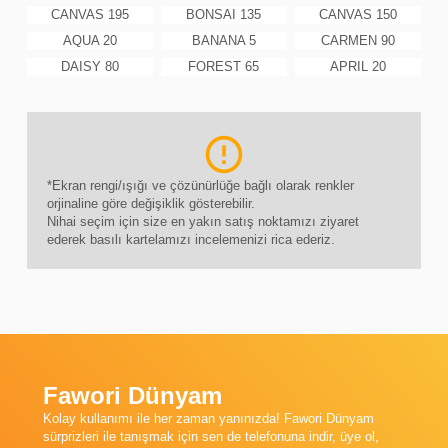
CANVAS 195
BONSAI 135
CANVAS 150
AQUA 20
BANANA 5
CARMEN 90
DAISY 80
FOREST 65
APRIL 20
*Ekran rengi/ışığı ve çözünürlüğe bağlı olarak renkler
orjinaline göre değişiklik gösterebilir.
Nihai seçim için size en yakın satış noktamızı ziyaret
ederek basılı kartelamızı incelemenizi rica ederiz.
Fawori Dünyam
Kolay kullanımı ile her zaman yanınızda! Fawori Dünyam
sürprizleri ile tanışmak için sen de telefonuna indir, üye ol,