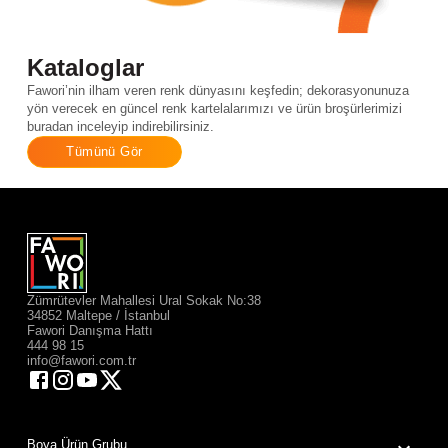
Kataloglar
Fawori’nin ilham veren renk dünyasını keşfedin; dekorasyonunuza
yön verecek en güncel renk kartelalarımızı ve ürün broşürlerimizi
buradan inceleyip indirebilirsiniz.
Tümünü Gör
Zümrütevler Mahallesi Ural Sokak No:38
34852 Maltepe / İstanbul
Fawori Danışma Hattı
444 98 15
info@fawori.com.tr
Boya Ürün Grubu