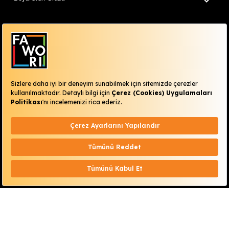
Diğer Ürün Grupları
Isı Yalıtım Ürün Grubu
Fawori Dünyam
Renklerimiz
Kurumsal
Fawori Boya 2026 © Tüm Hakları Saklıdır.