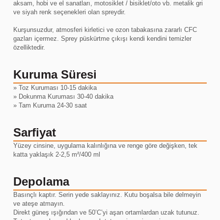
aksam, hobi ve el sanatları, motosiklet / bisiklet/oto vb. metalik gri
ve siyah renk seçenekleri olan spreydir.
Kurşunsuzdur, atmosferi kirletici ve ozon tabakasına zararlı CFC
gazları içermez. Sprey püskürtme çıkışı kendi kendini temizler
özelliktedir.
Kuruma Süresi
» Toz Kuruması 10-15 dakika
» Dokunma Kuruması 30-40 dakika
» Tam Kuruma 24-30 saat
Sarfiyat
Yüzey cinsine, uygulama kalınlığına ve renge göre değişken, tek
katta yaklaşık 2-2,5 m²/400 ml
Depolama
Basınçlı kaptır. Serin yede saklayınız. Kutu boşalsa bile delmeyin
ve ateşe atmayın.
Direkt güneş ışığından ve 50’C’yi aşan ortamlardan uzak tutunuz.