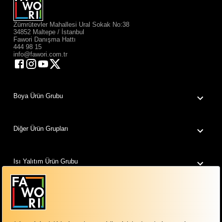
Zümrütevler Mahallesi Ural Sokak No:38
34852 Maltepe / İstanbul
Fawori Danışma Hattı
444 98 15
info@fawori.com.tr
Boya Ürün Grubu
Diğer Ürün Grupları
Isı Yalıtım Ürün Grubu
Fawori Dünyam