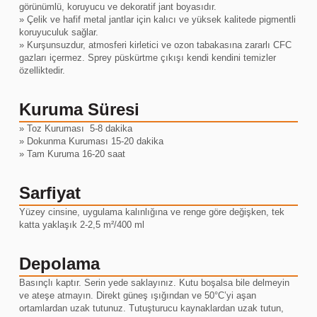
görünümlü, koruyucu ve dekoratif jant boyasıdır.
» Çelik ve hafif metal jantlar için kalıcı ve yüksek kalitede pigmentli
koruyuculuk sağlar.
» Kurşunsuzdur, atmosferi kirletici ve ozon tabakasına zararlı CFC
gazları içermez. Sprey püskürtme çıkışı kendi kendini temizler
özelliktedir.
Kuruma Süresi
» Toz Kuruması 5-8 dakika
» Dokunma Kuruması 15-20 dakika
» Tam Kuruma 16-20 saat
Sarfiyat
Yüzey cinsine, uygulama kalınlığına ve renge göre değişken, tek
katta yaklaşık 2-2,5 m²/400 ml
Depolama
Basınçlı kaptır. Serin yede saklayınız. Kutu boşalsa bile delmeyin
ve ateşe atmayın. Direkt güneş ışığından ve 50°C’yi aşan
ortamlardan uzak tutunuz. Tutuşturucu kaynaklardan uzak tutun,