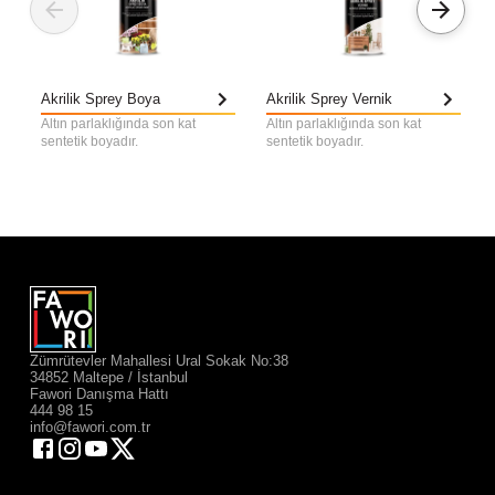
Akrilik Sprey Boya
Akrilik Sprey Vernik
Altın parlaklığında son kat
Altın parlaklığında son kat
sentetik boyadır.
sentetik boyadır.
Zümrütevler Mahallesi Ural Sokak No:38
34852 Maltepe / İstanbul
Fawori Danışma Hattı
444 98 15
info@fawori.com.tr