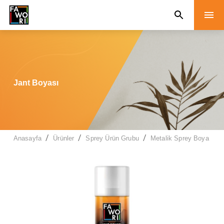
Jant Boyası
/
/
/
/
Anasayfa
Ürünler
Sprey Ürün Grubu
Metalik Sprey Boya
J