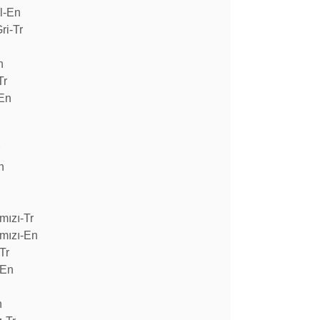
l-En
ri-Tr
n
Tr
-En
r
n
mızı-Tr
mızı-En
Tr
-En
n