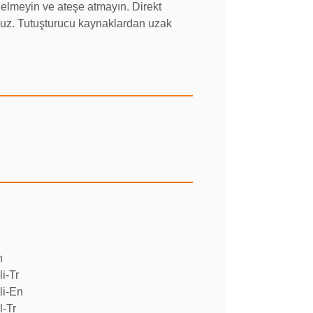
 delmeyin ve ateşe atmayın. Direkt
nuz. Tutuşturucu kaynaklardan uzak
n
i-Tr
li-En
l-Tr