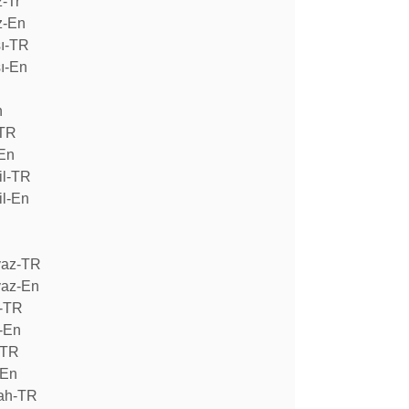
-Tr
z-En
sı-TR
ı-En
n
-TR
-En
il-TR
il-En
yaz-TR
yaz-En
z-TR
-En
-TR
-En
yah-TR