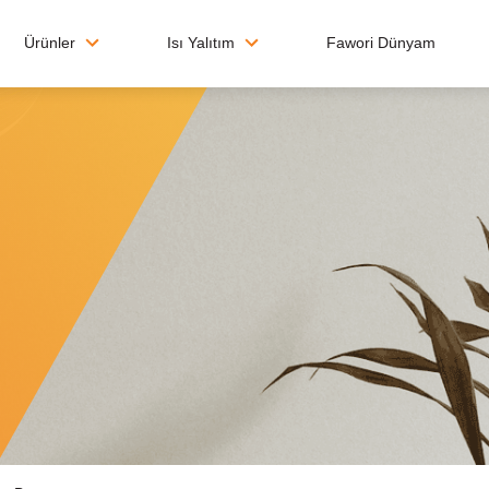
Ürünler
Isı Yalıtım
Fawori Dünyam