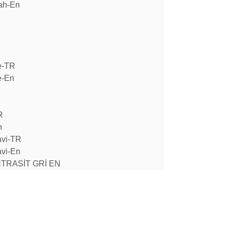
ah-En
e-TR
e-En
R
n
avi-TR
vi-En
RASİT GRİ EN