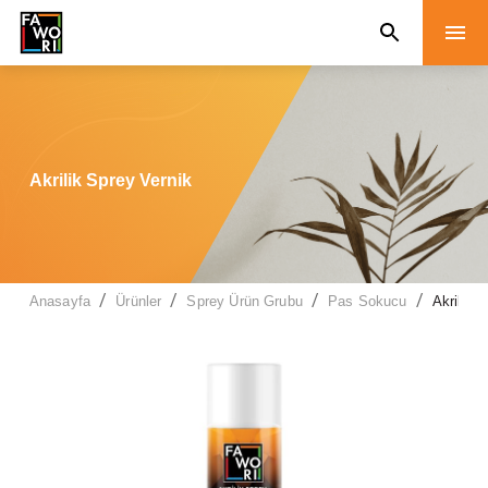
Akrilik Sprey Vernik
/
/
/
/
Anasayfa
Ürünler
Sprey Ürün Grubu
Pas Sokucu
Akrilik 