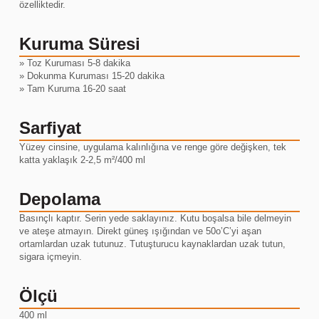
özelliktedir.
Kuruma Süresi
» Toz Kuruması 5-8 dakika
» Dokunma Kuruması 15-20 dakika
» Tam Kuruma 16-20 saat
Sarfiyat
Yüzey cinsine, uygulama kalınlığına ve renge göre değişken, tek
katta yaklaşık 2-2,5 m²/400 ml
Depolama
Basınçlı kaptır. Serin yede saklayınız. Kutu boşalsa bile delmeyin
ve ateşe atmayın. Direkt güneş ışığından ve 50o’C’yi aşan
ortamlardan uzak tutunuz. Tutuşturucu kaynaklardan uzak tutun,
sigara içmeyin.
Ölçü
400 ml