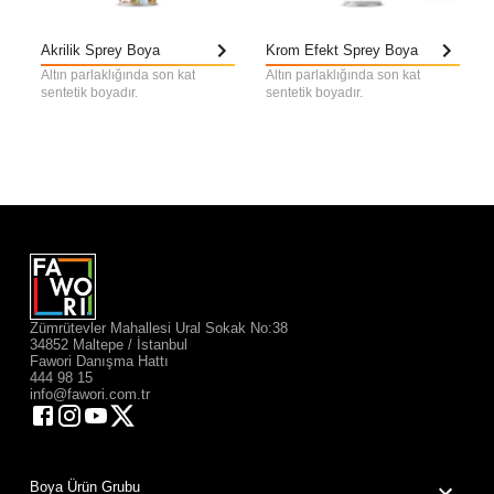
Akrilik Sprey Boya
Krom Efekt Sprey Boya
Altın parlaklığında son kat
Altın parlaklığında son kat
sentetik boyadır.
sentetik boyadır.
Zümrütevler Mahallesi Ural Sokak No:38
34852 Maltepe / İstanbul
Fawori Danışma Hattı
444 98 15
info@fawori.com.tr
Boya Ürün Grubu