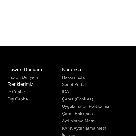
u
Fawori Dünyam
Kurumsal
Fawori Dünyam
Hakkımızda
Renklerimiz
Senet Portal
İç Cephe
İDA
Dış Cephe
Çerez (Cookies)
Uygulamaları Politikamız
Çerez Hakkında
Aydınlatma Metni
KVKK Aydınlatma Metni
İletişim