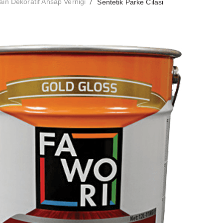
/
in Dekoratif Ahsap Vernigi
Sentetik Parke Cilasi