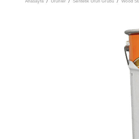
/
/
/
Anasayfa
Ürünler
Sentetik Ürün Grubu
Wood Sta