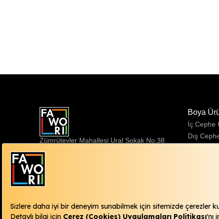
Boya Ür
İç Cephe
Dış Ceph
Zümrütevler Mahallesi Ural Sokak No:38
Sentetik 
34852 Maltepe / İstanbul
Fawori Danışma Hattı
444 98 15
info@fawori.com.tr