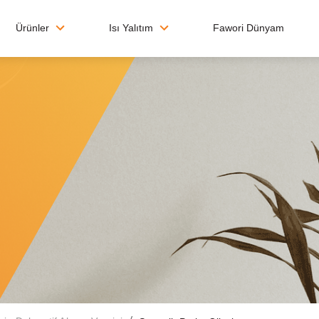
Ürünler
Isı Yalıtım
Fawori Dünyam