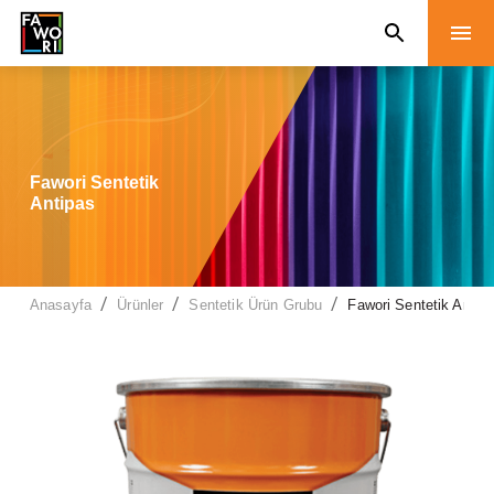
Fawori Sentetik
Antipas
/
/
/
Anasayfa
Ürünler
Sentetik Ürün Grubu
Fawori Sentetik Antip