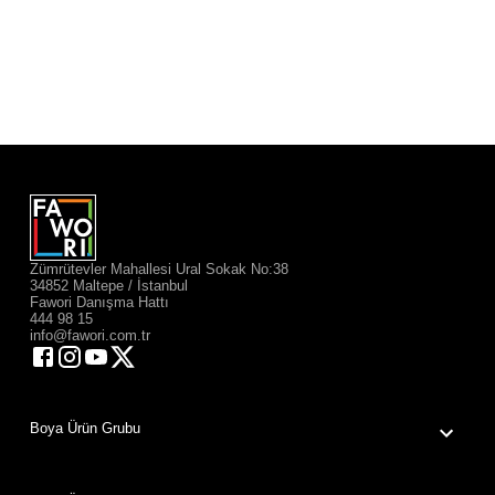
Zümrütevler Mahallesi Ural Sokak No:38
34852 Maltepe / İstanbul
Fawori Danışma Hattı
444 98 15
info@fawori.com.tr
Boya Ürün Grubu