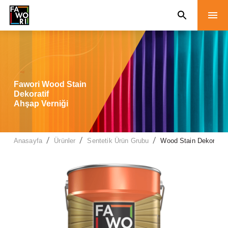
Fawori Wood Stain
Dekoratif
Ahşap Verniği
/
/
/
Anasayfa
Ürünler
Sentetik Ürün Grubu
Wood Stain Dekoratif 