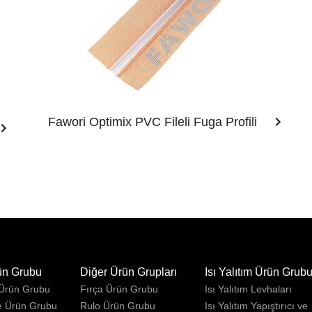
Fawori Optimix PVC Fileli Fuga Profili
ün Grubu
Diğer Ürün Grupları
Isı Yalıtım Ürün Grub
 Ürün Grubu
Fırça Ürün Grubu
Isı Yalıtım Levhaları
e Ürün Grubu
Rulo Ürün Grubu
Isı Yalıtım Yapıştırıcı ve