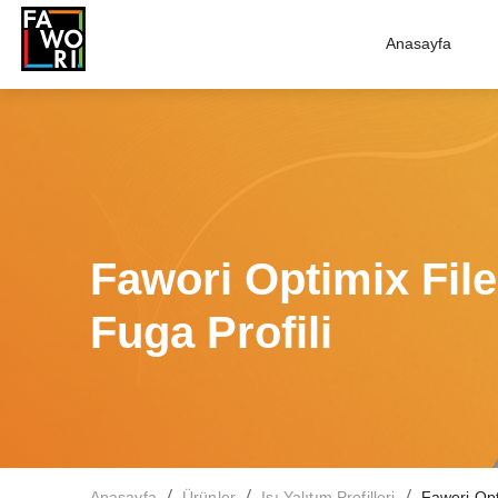
Anasayfa
Fawori Optimix File
Fuga Profili
/
/
/
Anasayfa
Ürünler
Isı Yalıtım Profilleri
Fawori Opti