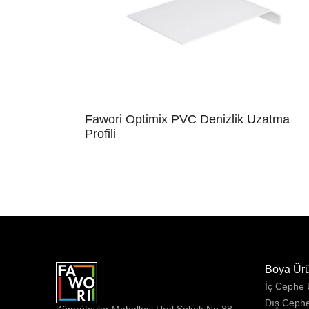
Fawori Optimix PVC Denizlik Uzatma
Profili
Boya Ür
İç Cephe
Dış Ceph