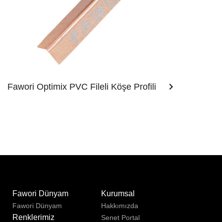
Fawori Optimix PVC Fileli Köşe Profili
u
Fawori Dünyam
Kurumsal
Fawori Dünyam
Hakkımızda
Renklerimiz
Senet Portal