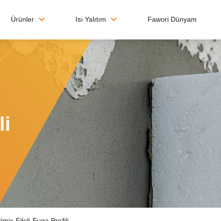
Ürünler
Isı Yalıtım
Fawori Dünyam
li
mix Fileli Fuga Profili