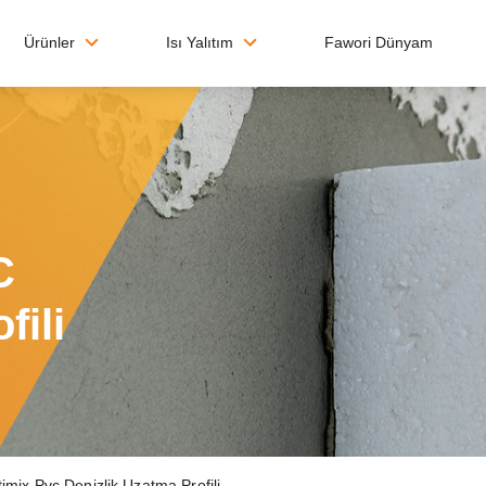
Ürünler
Isı Yalıtım
Fawori Dünyam
C
fili
imix Pvc Denizlik Uzatma Profili