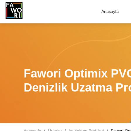
Anasayfa
Fawori Optimix PV
Denizlik Uzatma Pro
/
/
/
Anasayfa
Ürünler
Isı Yalıtım Profilleri
Fawori Opt