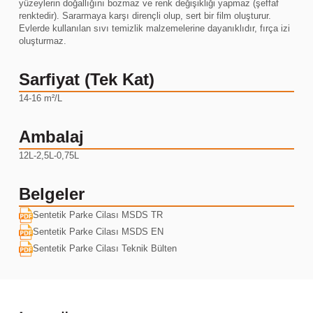
yüzeylerin doğallığını bozmaz ve renk değişikliği yapmaz (şeffaf
renktedir). Sararmaya karşı dirençli olup, sert bir film oluşturur.
Evlerde kullanılan sıvı temizlik malzemelerine dayanıklıdır, fırça izi
oluşturmaz.
Sarfiyat (Tek Kat)
14-16 m²/L
Ambalaj
12L-2,5L-0,75L
Belgeler
Sentetik Parke Cilası MSDS TR
Sentetik Parke Cilası MSDS EN
Sentetik Parke Cilası Teknik Bülten