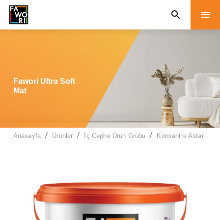
Fawori Ultra Soft
Mat
/
/
/
/
Anasayfa
Ürünler
İç Cephe Ürün Grubu
Konsantre Astar
F