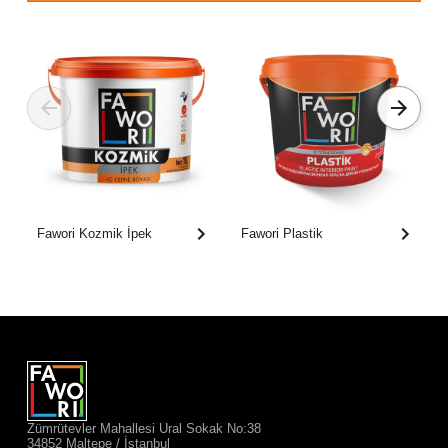
Fawori Kozmik İpek
Fawori Plastik
Zümrütevler Mahallesi Ural Sokak No:38
34852 Maltepe / İstanbul