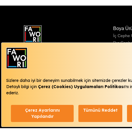
Boya Ür
İç Cephe
Dış Ceph
Zümrütevler Mahallesi Ural Sokak No:38
Sentetik 
34852 Maltepe / İstanbul
Fawori Danışma Hattı
444 98 15
info@fawori.com.tr