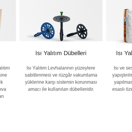
Isı Yalıtım Dübelleri
Isı Ya
lıtım
Isı Yalıtım Levhalarının yüzeylere
Isı ve s
sine
sabitlenmesi ve rüzgâr vakumlama
yapıştırı
ik
yüklerine karşı sistemin korunması
yapılmas
ıva
amacı ile kullanılan dübelleridir.
esaslı öze
an