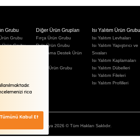
ün Grubu
Diğer Ürün Grupları
Isı Yalıtım Ürün Grub
 Ürün Grubu
Fırça Ürün Grubu
Isı Yalıtım Levhaları
e Ürün Grubu
Rulo Ürün Grubu
Isı Yalıtım Yapıştırıcı ve
Ürün Grubu
Uygulama Destek Ürün
Sıvaları
Grubu
Isı Yalıtım Kaplamaları
Sprey Ürün Grubu
Isı Yalıtım Dübelleri
Isı Yalıtım Fileleri
Isı Yalıtım Profilleri
Fawori Boya 2026 © Tüm Hakları Saklıdır.