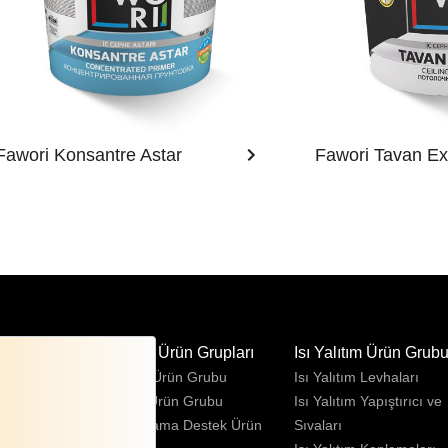
Fawori Konsantre Astar
Fawori Tavan Ex
ün Grubu
Diğer Ürün Grupları
Isı Yalıtım Ürün Grub
 Ürün Grubu
Fırça Ürün Grubu
Isı Yalıtım Levhaları
e Ürün Grubu
Rulo Ürün Grubu
Isı Yalıtım Yapıştırıcı ve
Ürün Grubu
Uygulama Destek Ürün
Sıvaları