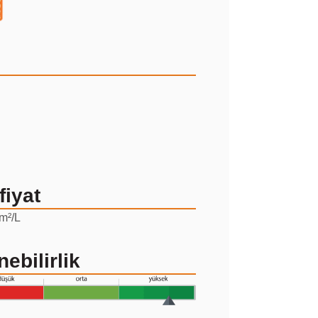
fiyat
m²/L
nebilirlik