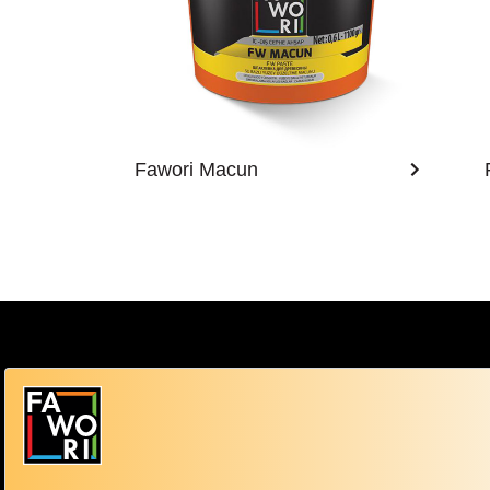
Fawori Macun
Boya Ür
İç Cephe
Dış Ceph
Zümrütevler Mahallesi Ural Sokak No:38
Sentetik 
34852 Maltepe / İstanbul
Fawori Danışma Hattı