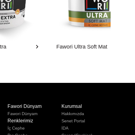
tra
Fawori Ultra Soft Mat
u
Fawori Dünyam
Kurumsal
Fawori Dünyam
Hakkımızda
Renklerimiz
Senet Portal
İç Cephe
İDA