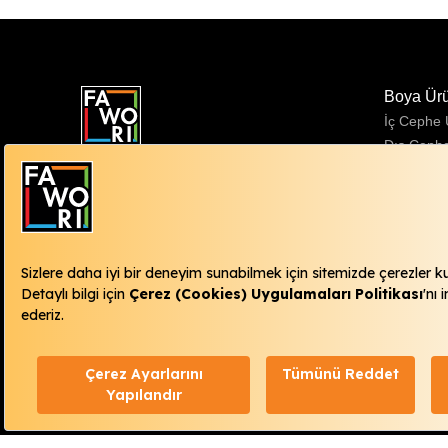
Boya Ür
İç Cephe
Dış Ceph
Zümrütevler Mahallesi Ural Sokak No:38
Sentetik 
34852 Maltepe / İstanbul
Fawori Danışma Hattı
444 98 15
info@fawori.com.tr