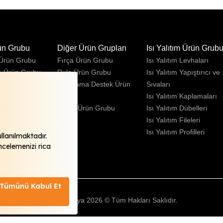
ün Grubu
Diğer Ürün Grupları
Isı Yalıtım Ürün Grub
 Ürün Grubu
Fırça Ürün Grubu
Isı Yalıtım Levhaları
e Ürün Grubu
Rulo Ürün Grubu
Isı Yalıtım Yapıştırıcı ve
Ürün Grubu
Uygulama Destek Ürün
Sıvaları
Grubu
Isı Yalıtım Kaplamaları
Sprey Ürün Grubu
Isı Yalıtım Dübelleri
Isı Yalıtım Fileleri
Isı Yalıtım Profilleri
Fawori Boya 2026 © Tüm Hakları Saklıdır.