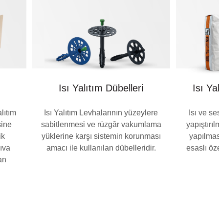
Isı Yalıtım Dübelleri
Isı Ya
lıtım
Isı Yalıtım Levhalarının yüzeylere
Isı ve s
sine
sabitlenmesi ve rüzgâr vakumlama
yapıştırı
ik
yüklerine karşı sistemin korunması
yapılmas
ıva
amacı ile kullanılan dübelleridir.
esaslı öze
an