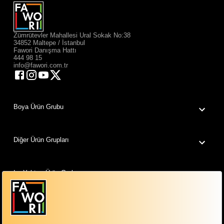
Zümrütevler Mahallesi Ural Sokak No:38
34852 Maltepe / İstanbul
Fawori Danışma Hattı
444 98 15
info@fawori.com.tr
Boya Ürün Grubu
Diğer Ürün Grupları
Isı Yalıtım Ürün Grubu
Fawori Dünyam